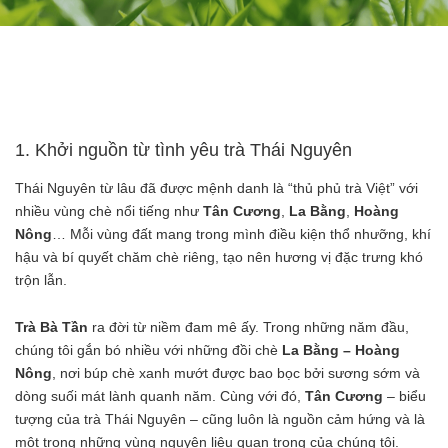
1. Khởi nguồn từ tình yêu trà Thái Nguyên
Thái Nguyên từ lâu đã được mệnh danh là “thủ phủ trà Việt” với
nhiều vùng chè nổi tiếng như
Tân Cương
,
La Bằng
,
Hoàng
Nông
… Mỗi vùng đất mang trong mình điều kiện thổ nhưỡng, khí
hậu và bí quyết chăm chè riêng, tạo nên hương vị đặc trưng khó
trộn lẫn.
Trà Bà Tần
ra đời từ niềm đam mê ấy. Trong những năm đầu,
chúng tôi gắn bó nhiều với những đồi chè
La Bằng – Hoàng
Nông
, nơi búp chè xanh mướt được bao bọc bởi sương sớm và
dòng suối mát lành quanh năm. Cùng với đó,
Tân Cương
– biểu
tượng của trà Thái Nguyên – cũng luôn là nguồn cảm hứng và là
một trong những vùng nguyên liệu quan trọng của chúng tôi.