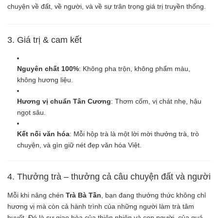
chuyện về đất, về người, và về sự trân trọng giá trị truyền thống.
3. Giá trị & cam kết
Nguyên chất 100%
: Không pha trộn, không phẩm màu,
không hương liệu.
Hương vị chuẩn Tân Cương
: Thơm cốm, vị chát nhẹ, hậu
ngọt sâu.
Kết nối văn hóa
: Mỗi hộp trà là một lời mời thưởng trà, trò
chuyện, và gìn giữ nét đẹp văn hóa Việt.
4. Thưởng trà – thưởng cả câu chuyện đất và người
Mỗi khi nâng chén
Trà Bà Tần
, bạn đang thưởng thức không chỉ
hương vị mà còn cả hành trình của những người làm trà tâm
huyết. Đó là sự giao hòa của thiên nhiên và con người, của quá